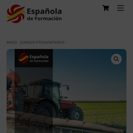
Skip
Carrit
Men
to
content
INICIO
CURSOS FITOSANITARIOS