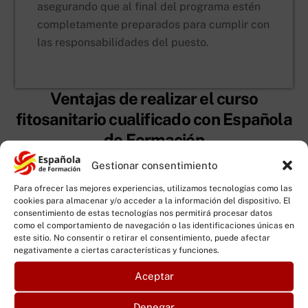
asegurando que al final del programa estén
completamente preparados para cumplir con
las responsabilidades del puesto.
Ventajas de realizar el curso
fitosanitario cualificado con Española
de Formación
Gestionar consentimiento
Para ofrecer las mejores experiencias, utilizamos tecnologías como las
cookies para almacenar y/o acceder a la información del dispositivo. El
consentimiento de estas tecnologías nos permitirá procesar datos
Formación homologada y reconocida
como el comportamiento de navegación o las identificaciones únicas en
oficialmente
este sitio. No consentir o retirar el consentimiento, puede afectar
negativamente a ciertas características y funciones.
Centro autorizado para impartir formación
fitosanitaria conforme al RD 1311/2012. El
Aceptar
carnet que obtienes tiene plena validez oficial
en todo el territorio nacional.
Denegar