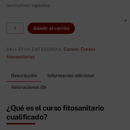
normativas vigentes.
Curso
Añadir al carrito
Fitosanitario
Cualificado
cantidad
Cursos
Cursos
SKU:
EF101
CATEGORÍAS:
,
fitosanitarios
Descripción
Información adicional
Valoraciones (0)
¿Qué es el curso fitosanitario
cualificado?