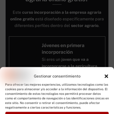
Este
curso incorporación a la empresa agraria
online gratis
está diseñado específicamente para
diferentes perfiles dentro del
sector agrario
.
Jóvenes en primera
incorporación
Si eres un
joven que va a
incorporarse a la agricultura
,
esta formación te proporciona
Gestionar consentimiento
la
capacitación profesional
Para ofrecer las mejores experiencias, utilizamos tecnologías como las
mínima exigida
por la
cookies para almacenar y/o acceder a la información del dispositivo. El
normativa vigente para acceder
consentimiento de estas tecnologías nos permitirá procesar datos
como el comportamiento de navegación o las identificaciones únicas en
a estos apoyos
este sitio. No consentir o retirar el consentimiento, puede afectar
gubernamentales.
negativamente a ciertas características y funciones.