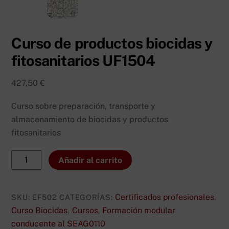
Curso de productos biocidas y
fitosanitarios UF1504
427,50
€
Curso sobre preparación, transporte y
almacenamiento de biocidas y productos
fitosanitarios
Curso
Añadir al carrito
de
productos
biocidas
Certificados profesionales
SKU:
EF502
CATEGORÍAS:
,
y
Curso Biocidas
Cursos
Formación modular
,
,
fitosanitarios
conducente al SEAG0110