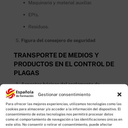
Maquinaria y material auxiliar.
EPIs.
Residuos.
Figura del consejero de seguridad
TRANSPORTE DE MEDIOS Y
PRODUCTOS EN EL CONTROL DE
PLAGAS
Aspectos básicos del reglamento de
transporte por carretera de mercancías
Gestionar consentimiento
peligrosas aplicado a vehículos destinados al
Para ofrecer las mejores experiencias, utilizamos tecnologías como las
control de plagas
cookies para almacenar y/o acceder a la información del dispositivo. El
Tipo y características de los vehículos.
consentimiento de estas tecnologías nos permitirá procesar datos
como el comportamiento de navegación o las identificaciones únicas en
este sitio. No consentir o retirar el consentimiento, puede afectar
Labores de mantenimiento y limpieza de