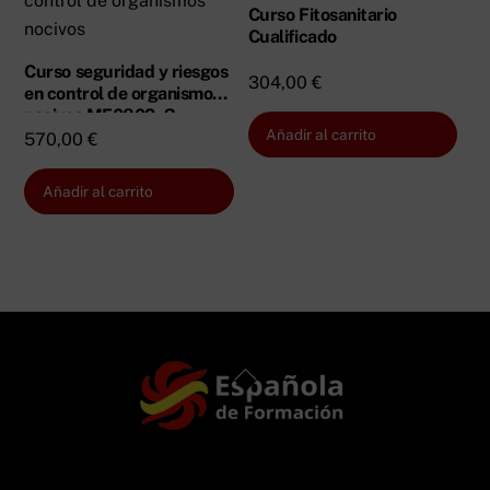
Curso Fitosanitario
Cualificado
Curso seguridad y riesgos
304,00
€
en control de organismos
nocivos MF0802_3
Añadir al carrito
570,00
€
Añadir al carrito
Back
To
Top