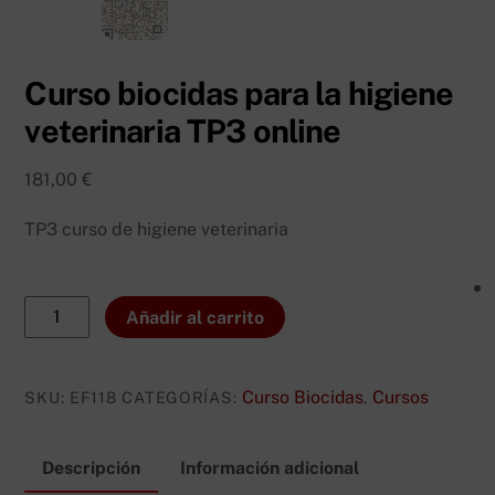
Curso biocidas para la higiene
veterinaria TP3 online
181,00
€
TP3 curso de higiene veterinaria
Curso
Añadir al carrito
biocidas
para
la
Curso Biocidas
Cursos
SKU:
EF118
CATEGORÍAS:
,
higiene
veterinaria
Descripción
Información adicional
TP3