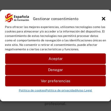
Ventajas de formarte en biocidas
Gestionar consentimiento
para la higiene veterinaria
Para ofrecer las mejores experiencias, utilizamos tecnologías como las
cookies para almacenar y/o acceder a la información del dispositivo. El
consentimiento de estas tecnologías nos permitirá procesar datos
como el comportamiento de navegación o las identificaciones únicas en
este sitio. No consentir o retirar el consentimiento, puede afectar
negativamente a ciertas características y funciones.
Aceptar
Denegar
Ver preferencias
Cumplimiento normativo
Capacitación obligatoria según Real Decreto
Política de cookies
Política de privacidad
Aviso Legal
830/2010 para manipular biocidas TP3 de uso
profesional.