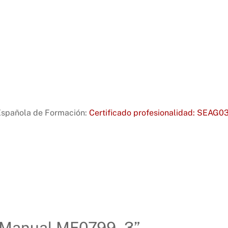
Española de Formación:
Certificado profesionalidad: SEAG031
r “Manual MF0799_3”