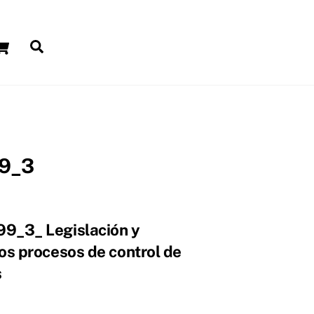
Carrito
Buscar
9_3
9_3_ Legislación y
os procesos de control de
s