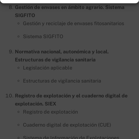
Gestión de envases en ámbito agrario. Sistema
SIGFITO
Gestión y reciclaje de envases fitosanitarios
Sistema SIGFITO
Normativa nacional, autonómica y local.
Estructuras de vigilancia sanitaria
Legislación aplicable
Estructuras de vigilancia sanitaria
Registro de explotación y el cuaderno digital de
explotación. SIEX
Registro de explotación
Cuaderno digital de explotación (CUE)
Sistema de Información de Explotaciones