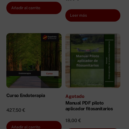
Añadir al carrito
Leer más
Curso Endoterapia
Agotado
Manual PDF piloto
aplicador fitosanitarios
427,50
€
18,00
€
Añadir al carrito