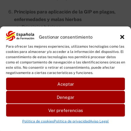
Principios para aplicación de la GIP en plagas,
enfermedades y malas hierbas
Principios básicos
Gestionar consentimiento
Aplicación en plagas, enfermedades y malezas
Para ofrecer las mejores experiencias, utilizamos tecnologías como las
cookies para almacenar y/o acceder a la información del dispositivo. El
Maquinaria y nuevas tecnologías en las
consentimiento de estas tecnologías nos permitirá procesar datos
aplicaciones fitosanitarias. Nuevas tecnologías
como el comportamiento de navegación o las identificaciones únicas en
este sitio. No consentir o retirar el consentimiento, puede afectar
en boquillas de pulverización. Agricultura de
negativamente a ciertas características y funciones.
precisión en la aplicación de fitosanitarios y
aplicaciones con drones
Aceptar
Innovaciones tecnológicas en maquinaria
Denegar
fitosanitaria
Ver preferencias
Tecnología en boquillas de pulverización
Política de cookies
Política de privacidad
Aviso Legal
Agricultura de precisión y uso de drones