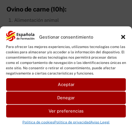
Ovino de carne (10h):
Alimentación animal
Medidas sanitarias y de bienestar animal
Gestionar consentimiento
Manejo general en la explotación
Para ofrecer las mejores experiencias, utilizamos tecnologías como las
cookies para almacenar y/o acceder a la información del dispositivo. El
Medidas de control de la contaminación
consentimiento de estas tecnologías nos permitirá procesar datos
como el comportamiento de navegación o las identificaciones únicas en
este sitio. No consentir o retirar el consentimiento, puede afectar
Medidas de higiene personal
negativamente a ciertas características y funciones.
Registros
Aceptar
Entrada en vigor de la extensión de la norma del
Denegar
ovino y caprino
Ver preferencias
Caprino de carne y leche (7h):
Política de cookies
Política de privacidad
Aviso Legal
Alimentación animal