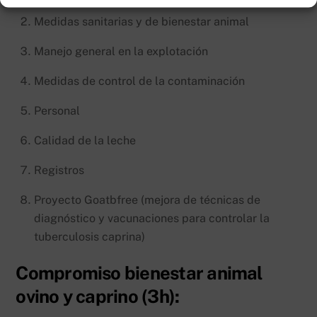
Medidas sanitarias y de bienestar animal
Manejo general en la explotación
Medidas de control de la contaminación
Personal
Calidad de la leche
Registros
Proyecto Goatbfree (mejora de técnicas de
diagnóstico y vacunaciones para controlar la
tuberculosis caprina)
Compromiso bienestar animal
ovino y caprino (3h):