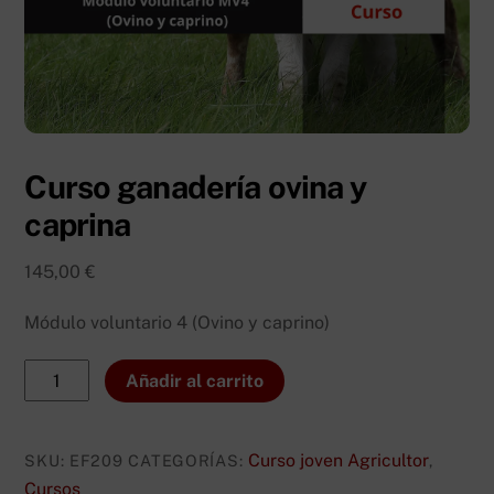
Curso ganadería ovina y
caprina
145,00
€
Módulo voluntario 4 (Ovino y caprino)
Curso
Añadir al carrito
ganadería
ovina
y
Curso joven Agricultor
SKU:
EF209
CATEGORÍAS:
,
caprina
Cursos