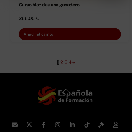
Curso biocidas uso ganadero
266,00
€
Añadir al carrito
1
2
3
4
›
»
Back
To
Top