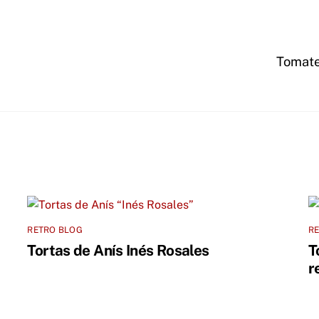
Tomate
RETRO BLOG
R
Tortas de Anís Inés Rosales
T
r