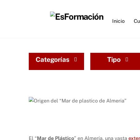
Skip
to
content
Inicio
Cu
Categorías
Tipo
El “
Mar de Plástico
” en Almería, una vasta
exte