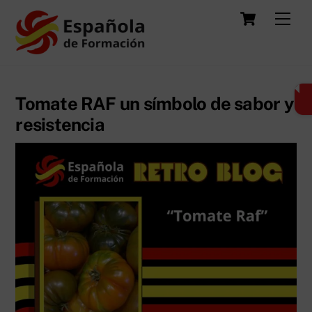
Skip
Carrit
Men
to
content
Tomate RAF un símbolo de sabor y
resistencia