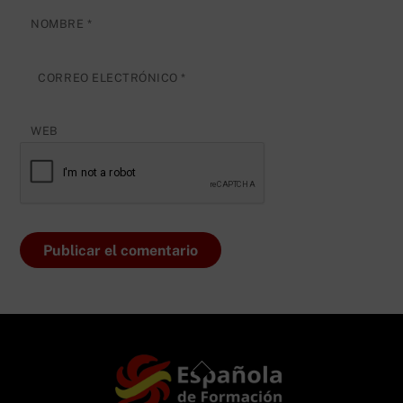
NOMBRE
*
CORREO ELECTRÓNICO
*
WEB
Back
To