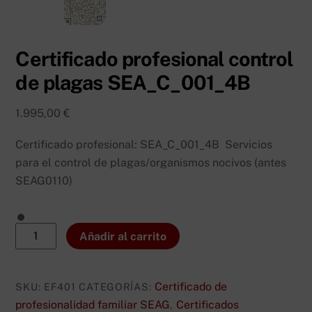
Certificado profesional control
de plagas SEA_C_001_4B
1.995,00
€
Certificado profesional: SEA_C_001_4B Servicios
para el control de plagas/organismos nocivos (antes
SEAG0110)
Certificado
Añadir al carrito
profesional
control
de
Certificado de
SKU:
EF401
CATEGORÍAS:
plagas
profesionalidad familiar SEAG
Certificados
,