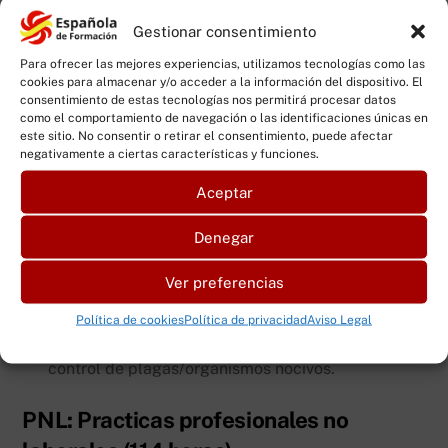
artículos tratados empleados en los servicios de
control de organismos nocivos.
Gestionar consentimiento
Para ofrecer las mejores experiencias, utilizamos tecnologías como las
MP1698 Control de organismos
cookies para almacenar y/o acceder a la información del dispositivo. El
consentimiento de estas tecnologías nos permitirá procesar datos
nocivos, artrópodos y roedores (225
como el comportamiento de navegación o las identificaciones únicas en
horas)
este sitio. No consentir o retirar el consentimiento, puede afectar
negativamente a ciertas características y funciones.
UC2588_2:
Realizar las operaciones de
Aceptar
recopilación de datos y toma de muestras para el
control de plagas/organismos nocivos.
Denegar
UC2589_2:
Aplicar tratamientos biocidas para el
Ver preferencias
control de plagas/organismos nocivos.
Política de cookies
Política de privacidad
Aviso Legal
UC2590_2:
Aplicar métodos físicos para el
control de plagas/organismos nocivos.
PNL: Practicas profesionales no